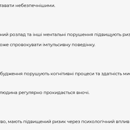
тавати небезпечнішими.
рний розлад та інші ментальні порушення підвищують риз
же спровокувати імпульсивну поведінку.
робудження порушують когнітивні процеси та здатність м
 людина регулярно прокидається вночі.
тво, мають підвищений ризик через психологічний вплив