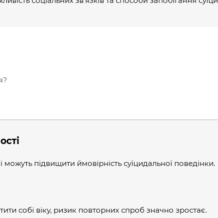
жливість соціальних зв’язків та способи запобігання суїц
я?
ості
і можуть підвищити ймовірність суїцидальної поведінки.
ти собі віку, ризик повторних спроб значно зростає.