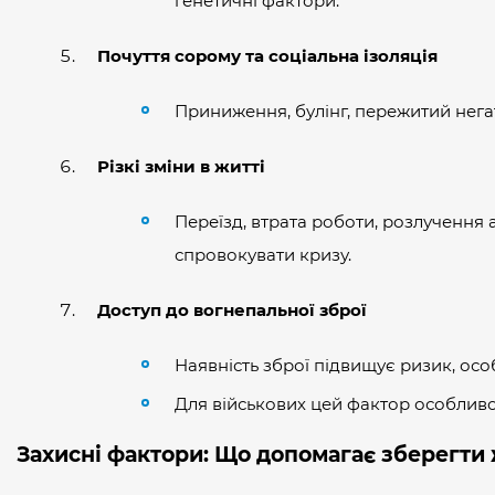
генетичні фактори.
Почуття сорому та соціальна ізоляція
Приниження, булінг, пережитий негат
Різкі зміни в житті
Переїзд, втрата роботи, розлучення 
спровокувати кризу.
Доступ до вогнепальної зброї
Наявність зброї підвищує ризик, ос
Для військових цей фактор особливо
Захисні фактори: Що допомагає зберегти