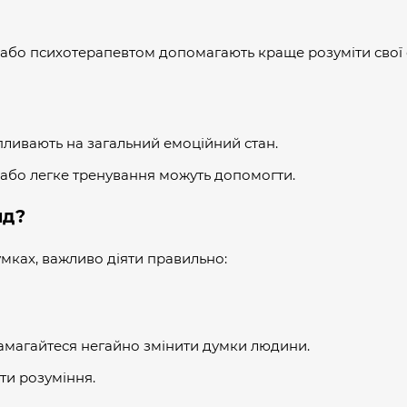
м або психотерапевтом допомагають краще розуміти свої 
пливають на загальний емоційний стан.
 або легке тренування можуть допомогти.
ид?
умках, важливо діяти правильно:
 намагайтеся негайно змінити думки людини.
ти розуміння.