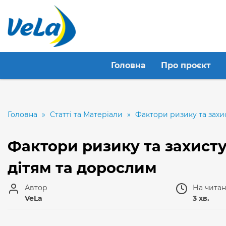
Головна
Про проєкт
Головна
»
Статті та Матеріали
»
Фактори ризику та захис
Фактори ризику та захисту
дітям та дорослим
Автор
На чита
VeLa
3 хв.