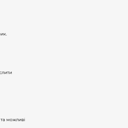
ик.
ислити
 та можливі