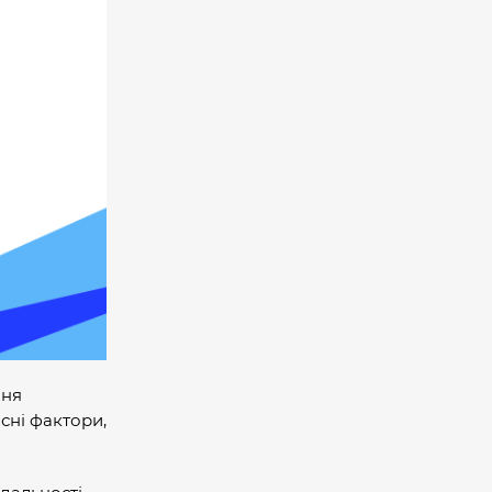
ння
исні фактори,