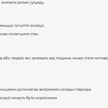
 знизити ризик суїциду.
еншує почуття ізоляції.
оже полегшити стан.
в або людей, які залежать від людини, може стати мотив
 емоціями допомагає витримати складні періоди.
аксації можуть бути корисними.