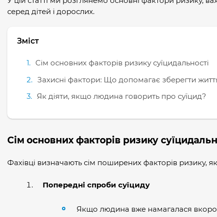
У цій статті ми розглянемо основні фактори ризику, ва
серед дітей і дорослих.
Зміст
Сім основних факторів ризику суїцидальності
Захисні фактори: Що допомагає зберегти житт
Як діяти, якщо людина говорить про суїцид?
Сім основних факторів ризику суїцидальн
Фахівці визначають сім поширених факторів ризику, як
Попередні спроби суїциду
Якщо людина вже намагалася вкороти