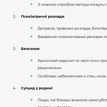
З кожною спробою методи можуть с
Психіатричні розлади
Депресія, тривожні розлади, біполя
Вживання психоактивних речовин мо
Безсоння
Хронічний недосип та часті нічні п
раціонально.
Особливо небезпечним є стан, коли
Суїцид у родині
Люди, чиї близькі вчинили самогубс