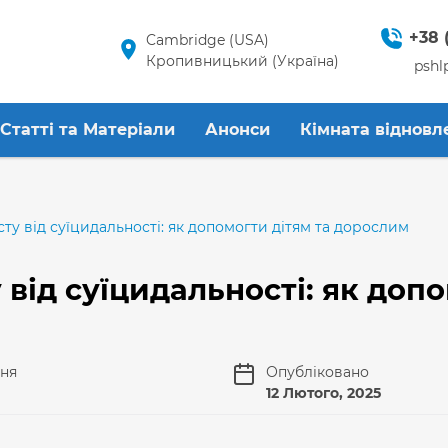
+38 
Cambridge (USA)
Кропивницький (Україна)
pshl
Статті та Матеріали
Анонси
Кімната відновл
ту від суїцидальності: як допомогти дітям та дорослим
 від суїцидальності: як доп
ння
Опубліковано
12 Лютого, 2025