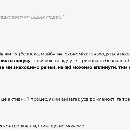
падковості чи інших людей.”
тів життя (безпека, майбутнє, економіка) знаходяться по
нього локусу
, посилюючи відчуття тривоги та безсилля. 
ше ми знаходимо речей, на які можемо вплинути, тим
це активний процес, який вимагає усвідомленості та тр
о
контролювати, і тим, що не можемо.