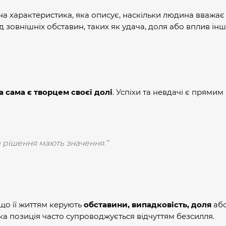
на характеристика, яка описує, наскільки людина вважає
ід зовнішніх обставин, таких як удача, доля або вплив ін
а сама є творцем своєї долі
. Успіхи та невдачі є прямим
 та рішення мають значення.”
що її життям керують
обставини, випадковість, доля
або
Така позиція часто супроводжується відчуттям безсилля.