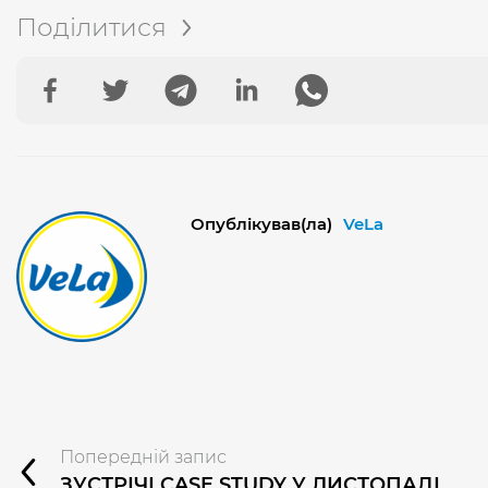
Поділитися
Опублікував(ла)
VeLa
Попередній запис
ЗУСТРІЧІ CASE STUDY У ЛИСТОПАДІ