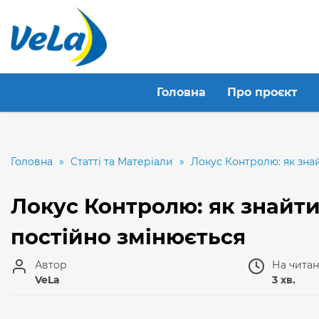
Головна
Про проєкт
Головна
»
Статті та Матеріали
»
Локус Контролю: як знай
Локус Контролю: як знайти
постійно змінюється
Автор
На чита
VeLa
3 хв.