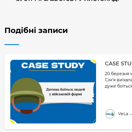
Подібні записи
CASE STU
20 березня 
Сім‘я виїхал
дуже боїться
VeLa