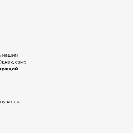
за нашим
Однак, саме
 кращий
енування.