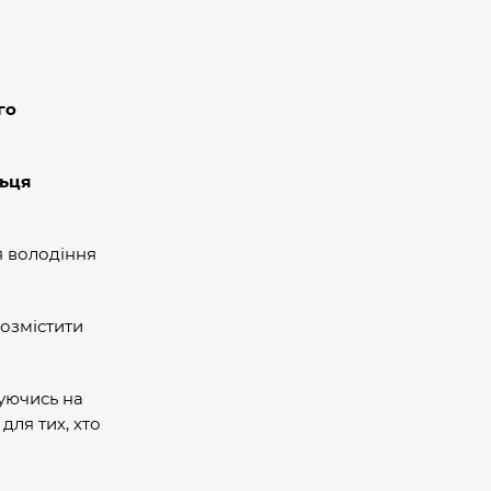
го
льця
я володіння
розмістити
уючись на
ля тих, хто