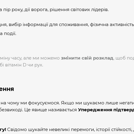
 пір року, дії ворога, рішення світових лідерів.
, вибір інформації для споживання, фізична активність
 події.
міну часу, але ми можемо
змінити свій розклад
, щоб по
і вітамін D чи рух.
ження
, на чому ми фокусуємося. Якщо ми шукаємо лише негати
 безвиході. Це явище називається
Упередження підтвер
гу!
Свідомо шукайте невеликі перемоги, історії стійкості,