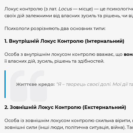
Локус контролю (з лат.
Locus
— місце) — це психологіч
своїх дій залежними від власних зусиль та рішень, чи в
Психологи розрізняють два основних типи:
1. Внутрішній Локус Контролю (Інтернальний)
Особа з внутрішнім локусом контролю вважає, що
вон
її власних дій, зусиль, рішень та здібностей.
Життєве кредо:
“Я – творець своєї долі. Мої дії
2. Зовнішній Локус Контролю (Екстернальний)
Особа із зовнішнім локусом контролю схильна вірити, 
зовнішні сили (інші люди, політична ситуація, війна). 