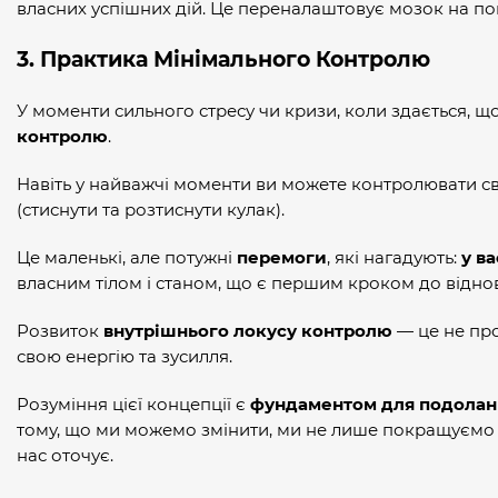
власних успішних дій. Це переналаштовує мозок на по
3. Практика Мінімального Контролю
У моменти сильного стресу чи кризи, коли здається, щ
контролю
.
Навіть у найважчі моменти ви можете контролювати с
(стиснути та розтиснути кулак).
Це маленькі, але потужні
перемоги
, які нагадують:
у в
власним тілом і станом, що є першим кроком до віднов
Розвиток
внутрішнього локусу контролю
— це не про
свою енергію та зусилля.
Розуміння цієї концепції є
фундаментом для подолан
тому, що ми можемо змінити, ми не лише покращуємо с
нас оточує.