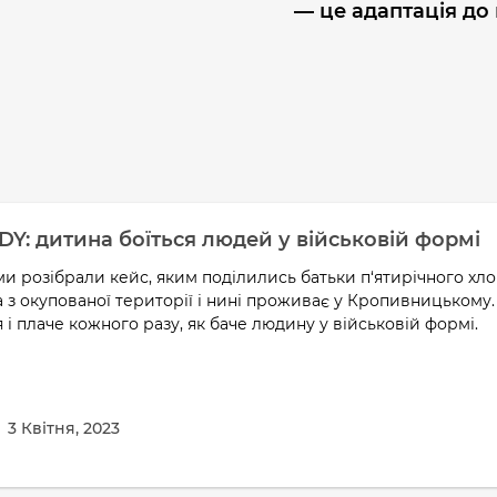
— це адаптація до
DY: дитина боїться людей у військовій формі
ми розібрали кейс, яким поділились батьки п‘ятирічного хло
а з окупованої території і нині проживає у Кропивницькому. 
 і плаче кожного разу, як баче людину у військовій формі.
3 Квітня, 2023