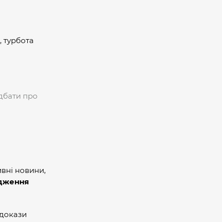
, турбота
дбати про
вні новини,
дження
 докази