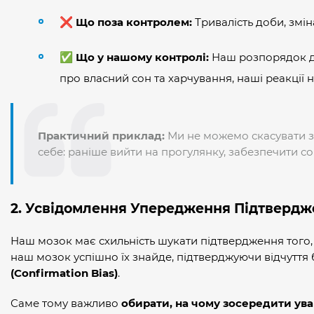
❌
Що поза контролем:
Тривалість доби, зміна
✅
Що у нашому контролі:
Наш розпорядок дня
про власний сон та харчування, наші реакції на
Практичний приклад:
Ми не можемо скасувати з
себе: раніше вийти на прогулянку, забезпечити соб
2. Усвідомлення Упередження Підтверд
Наш мозок має схильність шукати підтвердження того
наш мозок успішно їх знайде, підтверджуючи відчуття
(Confirmation Bias)
.
Саме тому важливо
обирати, на чому зосередити ува