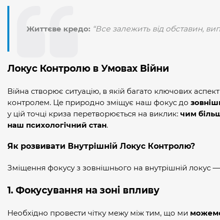
Життєве кредо:
“Все залежить від обставин, ви
Локус Контролю в Умовах Війни
Війна створює ситуацію, в якій багато ключових аспек
контролем. Це природно зміщує наш фокус до
зовніш
у цій точці криза перетворюється на виклик:
чим біль
наш психологічний стан
.
Як розвивати Внутрішній Локус Контролю?
Зміщення фокусу з зовнішнього на внутрішній локус — 
1. Фокусування на зоні впливу
Необхідно провести чітку межу між тим, що ми
можем