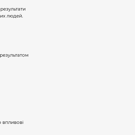
 результати
ших людей.
 результатом
 впливові