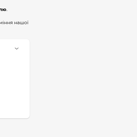
олю
.
міння нашої