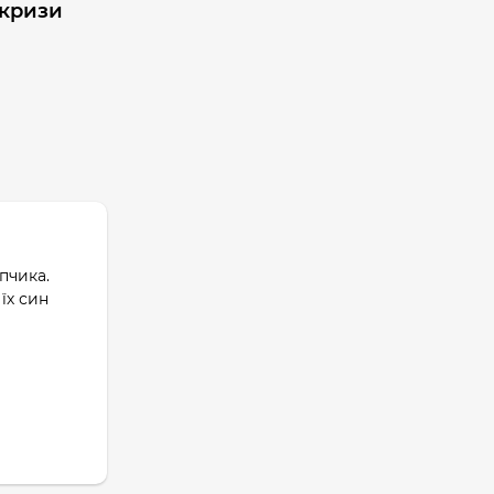
 кризи
пчика.
їх син