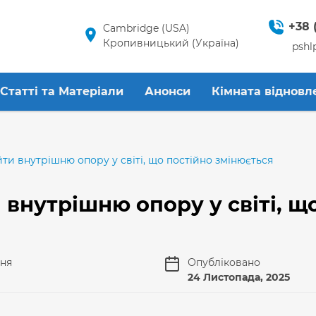
+38 
Cambridge (USA)
Кропивницький (Україна)
pshl
Статті та Матеріали
Анонси
Кімната відновл
ти внутрішню опору у світі, що постійно змінюється
 внутрішню опору у світі, щ
ння
Опубліковано
24 Листопада, 2025