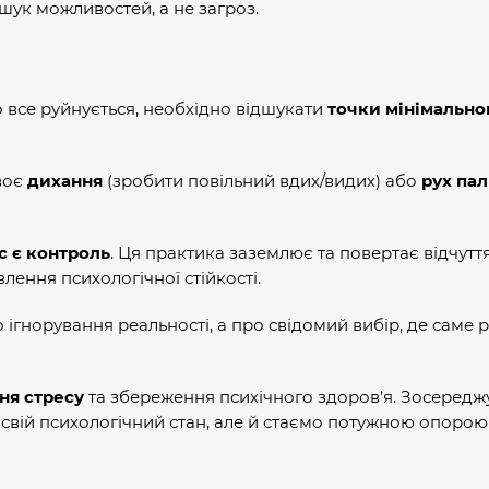
шук можливостей, а не загроз.
о все руйнується, необхідно відшукати
точки мінімально
воє
дихання
(зробити повільний вдих/видих) або
рух па
ас є контроль
. Ця практика заземлює та повертає відчутт
лення психологічної стійкості.
 ігнорування реальності, а про свідомий вибір, де саме 
ня стресу
та збереження психічного здоров’я. Зосередж
вій психологічний стан, але й стаємо потужною опорою д