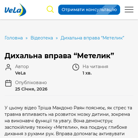
Отримати консультацію
Головна
»
Відеотека
»
Дихальна вправа “Метелик”
Дихальна вправа “Метелик”
Автор
На читання
VeLa
1 хв.
Опубліковано
25 Січня, 2026
У цьому відео Тріша Макдоно Раян пояснює, як стрес та
травма впливають на розвиток мозку дитини, зокрема
на виконавчі функції та увагу. Вона демонструє
заспокійливу техніку «Метелик», яка поєднує глибоке
дихання з рухами рук. Вправа допомагає активувати