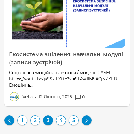
Екосистема зцілення: навчальні модулі
(записи зустрічей)
Соціально-емоційне навчання / модель CASEL
https://youtu.be/jsSSzjEYttc?si=91PwJlM5A0jNZXFD
Емоційна...
VeLa
12 Лютого, 2025
0
1
2
3
4
5