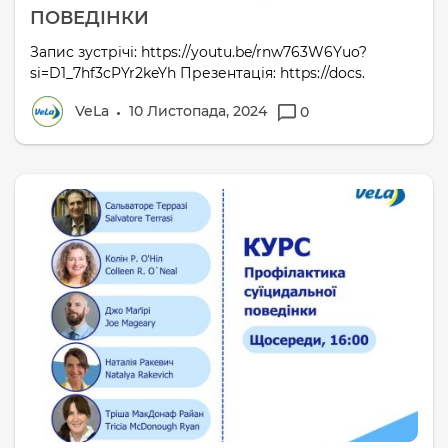
ПОВЕДІНКИ
Запис зустрічі: https://youtu.be/rnw763W6Yuo?
si=D1_7hf3cPYr2keYh Презентація: https://docs.
VeLa
10 Листопада, 2024
0