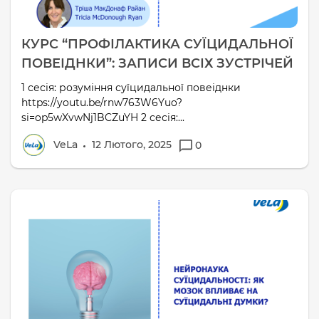
КУРС “ПРОФІЛАКТИКА СУЇЦИДАЛЬНОЇ
ПОВЕІДНКИ”: ЗАПИСИ ВСІХ ЗУСТРІЧЕЙ
1 сесія: розуміння суїцидальної повеіднки
https://youtu.be/rnw763W6Yuo?
si=op5wXvwNj1BCZuYH 2 сесія:...
VeLa
12 Лютого, 2025
0