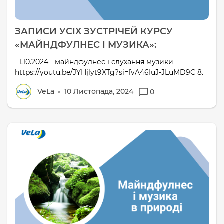
ЗАПИСИ УСІХ ЗУСТРІЧЕЙ КУРСУ
«МАЙНДФУЛНЕС І МУЗИКА»:
1.10.2024 - майндфулнес і слухання музики
https://youtu.be/JYHjlyt9XTg?si=fvA46IuJ-JLuMD9C 8.
VeLa
10 Листопада, 2024
0