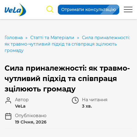
Отримати консультацію
Головна
»
Статті та Матеріали
»
Сила приналежності:
як травмо-чутливий підхід та співпраця зцілюють
громаду
Сила приналежності: як травмо-
чутливий підхід та співпраця
зцілюють громаду
Автор
На читання
VeLa
3 хв.
Опубліковано
19 Січня, 2026