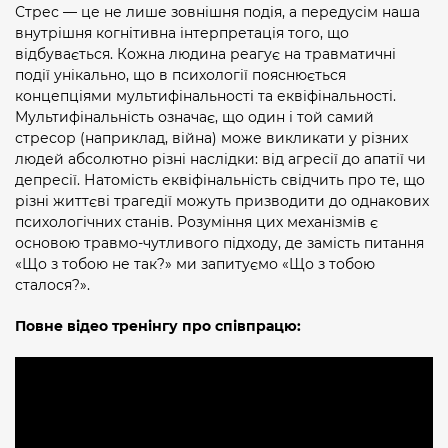
Стрес — це не лише зовнішня подія, а передусім наша
внутрішня когнітивна інтерпретація того, що
відбувається. Кожна людина реагує на травматичні
події унікально, що в психології пояснюється
концепціями мультифінальності та еквіфінальності.
Мультифінальність означає, що один і той самий
стресор (наприклад, війна) може викликати у різних
людей абсолютно різні наслідки: від агресії до апатії чи
депресії. Натомість еквіфінальність свідчить про те, що
різні життєві трагедії можуть призводити до однакових
психологічних станів. Розуміння цих механізмів є
основою травмо-чутливого підходу, де замість питання
«Що з тобою не так?» ми запитуємо «Що з тобою
сталося?».
Повне відео тренінгу про співпрацю: