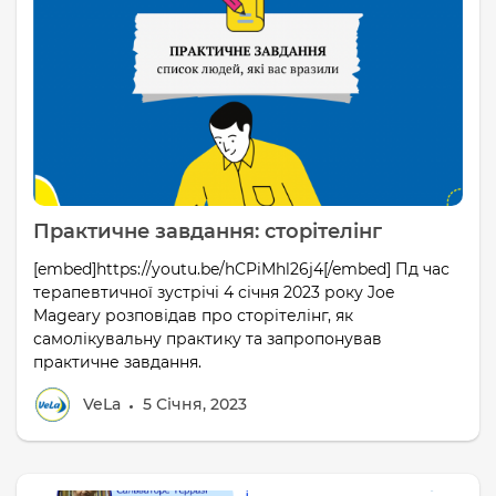
Практичне завдання: сторітелінг
[embed]https://youtu.be/hCPiMhl26j4[/embed] Пд час
терапевтичної зустрічі 4 січня 2023 року Joe
Mageary розповідав про сторітелінг, як
самолікувальну практику та запропонував
практичне завдання.
VeLa
5 Січня, 2023