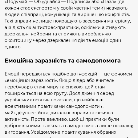
«Подумай — Об’єднайся — Поділися» або «Пазл» (де
кожен стає експертом у своїй частині теми) навчають
людей співпраці, комунікації та вирішенню конфліктів.
Такі вправи не лише покращують засвоєння матеріалу,
а й діють як антистрес-практики, оскільки активують
дзеркальні нейрони та сприяють виробленню
окситоцину через дзеркалення дій та емоцій один
одного.
Емоційна заразність та самодопомога
Емоції передаються подібно до інфекцій — це феномен
«емоційної заразності». Якщо лідер або вчитель
перебуває в стані миру та спокою, цей стан
поширюється на всю групу. Дослідження серед
українських освітян показали, що найбільш
ефективними практиками самодопомоги є
майндфулнес, йога, дихальні вправи та фізична
активність. Проте важливо, щоб ці практики були
добровільними: нав’язана самодопомога лише посилює
вигорання. Усвідомлене практикування обраних