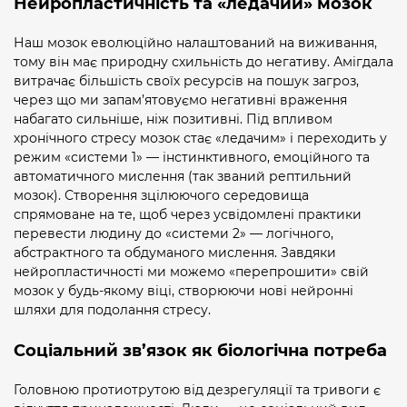
Нейропластичність та «ледачий» мозок
Наш мозок еволюційно налаштований на виживання,
тому він має природну схильність до негативу. Амігдала
витрачає більшість своїх ресурсів на пошук загроз,
через що ми запам’ятовуємо негативні враження
набагато сильніше, ніж позитивні. Під впливом
хронічного стресу мозок стає «ледачим» і переходить у
режим «системи 1» — інстинктивного, емоційного та
автоматичного мислення (так званий рептильний
мозок). Створення зцілюючого середовища
спрямоване на те, щоб через усвідомлені практики
перевести людину до «системи 2» — логічного,
абстрактного та обдуманого мислення. Завдяки
нейропластичності ми можемо «перепрошити» свій
мозок у будь-якому віці, створюючи нові нейронні
шляхи для подолання стресу.
Соціальний зв’язок як біологічна потреба
Головною протиотрутою від дезрегуляції та тривоги є