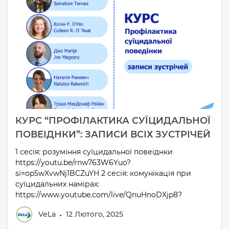
КУРС “ПРОФІЛАКТИКА СУЇЦИДАЛЬНОЇ
ПОВЕІДНКИ”: ЗАПИСИ ВСІХ ЗУСТРІЧЕЙ
1 сесія: розуміння суїцидальної повеіднки
https://youtu.be/rnw763W6Yuo?
si=op5wXvwNj1BCZuYH 2 сесія: комунікація при
суїцидальних намірах:
https://www.youtube.com/live/QnuHnoDXjp8?
VeLa
12 Лютого, 2025