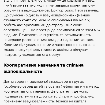
відчуття приналежності. Люди — це соціальний вид,
який виживав тисячоліттями завдяки колективному
розуму та взаємодопомозі. Доктор Брюс Пері зазначає,
що сучасна «бідність у взаємовідносинах» (менше
фізичного контакту, менше спілкування віч-на-віч)
робить нас вразливими до стресу. Зцілююче
середовище — це простір, де посилюються зв’язки між
людьми. Психологічна гнучкість та резильєнтність
найкраще розвиваються там, де є надійний контакт.
Коли ми відчуваємо, що ми є частиною спільноти, наш
мозок знижує рівень тривоги, оскільки відчуває
підтримку «колективного мозку».
Кооперативне навчання та спільна
відповідальність
Для створення зцілюючої атмосфери в групах
(особливо серед дітей та освітян) ефективним є метод
кооперативного навчання. Це стратегія, де успіх
індивіда залежить від успіху всієї групи, що формує
позитивну взаємозалежність. Техніки на кшталт