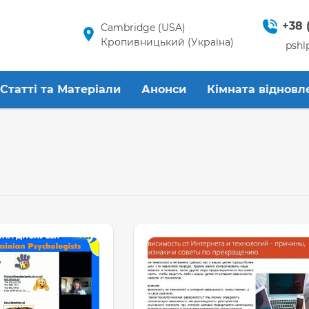
+38 
Cambridge (USA)
Кропивницький (Україна)
pshl
Статті та Матеріали
Анонси
Кімната відновл