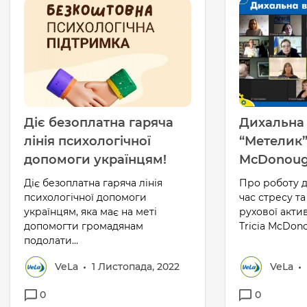
Діє безоплатна гаряча
Дихальна
лінія психологічної
“Метелик” 
допомоги українцям!
MсDonoug
Діє безоплатна гаряча лінія
Про роботу д
психологічної допомоги
час стресу та
українцям, яка має на меті
рухової акти
допомогти громадянам
Tricia McDono
подолати...
VeLa
1 Листопада, 2022
VeLa
0
0