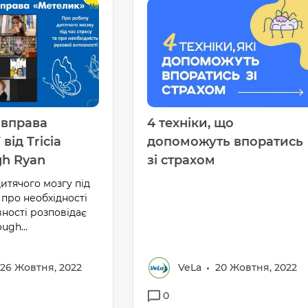
 вправа
4 техніки, що
від Tricia
допоможуть впоратись
h Ryan
зі страхом
итячого мозгу під
 про необхідності
вності розповідає
ugh...
26 Жовтня, 2022
VeLa
20 Жовтня, 2022
0