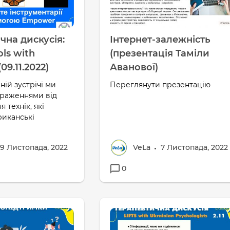
чна дискусія:
Інтернет-залежність
ols with
(презентація Таміли
9.11.2022)
Аванової)
ній зустрічі ми
Переглянути презентацію
враженнями від
 технік, які
риканські
9 Листопада, 2022
VeLa
7 Листопада, 2022
0