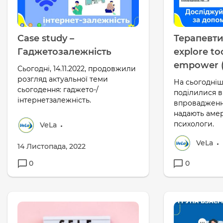
Case study –
Терапевти
Гаджетозалежність
explore to
empower (0
Сьогодні, 14.11.2022, продовжили
розгляд актуальної теми
На сьогодніш
сьогодення: гаджето-/
поділилися 
інтернетзалежність.
впровадження
надають аме
психологи.
VeLa
VeLa
14 Листопада, 2022
0
0