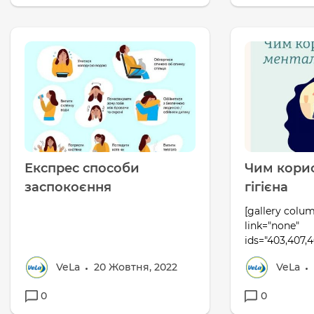
Експрес способи
Чим кори
заспокоєння
гігієна
[gallery colum
link="none"
ids="403,407,4
VeLa
20 Жовтня, 2022
VeLa
0
0