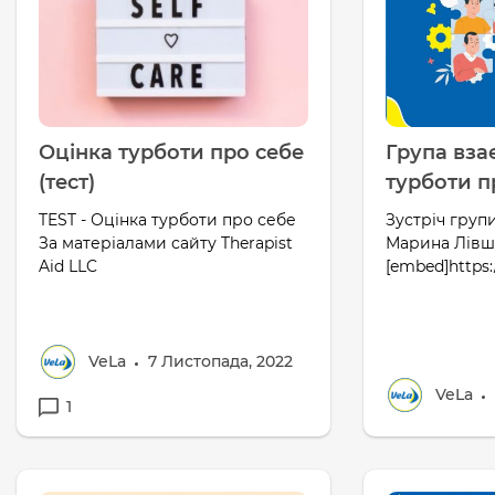
Оцінка турботи про себе
Група вза
(тест)
турботи п
TEST - Оцінка турботи про себе
Зустріч груп
За матеріалами сайту Therapist
Марина Лів
Aid LLC
[embed]https
VeLa
7 Листопада, 2022
VeLa
1